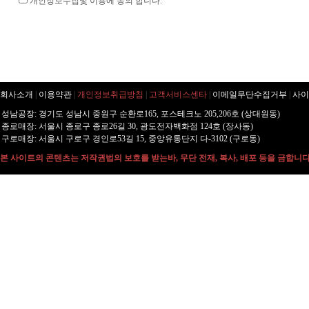
개인정보수집및 이용에 동의 합니다.
회사소개
|
이용약관
|
개인정보취급방침
|
고객서비스센타
|
이메일무단수집거부
|
사이
성남공장: 경기도 성남시 중원구 순환로165, 포스테크노 205,206호 (상대원동)
종로매장: 서울시 종로구 종로26길 30, 광도전자백화점 124호 (장사동)
구로매장: 서울시 구로구 경인로53길 15, 중앙유통단지 다-3102 (구로동)
본 사이트의 콘텐츠는 저작권법의 보호를 받는바, 무단 전재, 복사, 배포 등을 금합니다