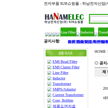
전자부품 B2B쇼핑몰 - 하남전자산업(
공지사항
:
하남전자산업 - 라인필터,
2017 정유년 모두 건
여름 휴가철이 다가왔네요
벌써 11월 마지막주이네
김민아님 입금 확인해
HOME
EMI Bead Filter
◎
공지
EMI Clamp Filter
제 
Line Filter
Inductor
Transformer
2
SMPS/Adaptor
Current Transformer
새
Core, Bobbin
제품도면자료