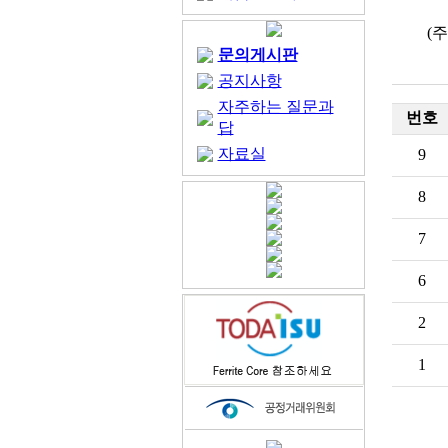
(
문의게시판
공지사항
자주하는 질문과
번호
답
자료실
9
8
7
6
2
1