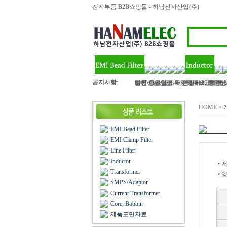
전자부품 B2B쇼핑몰 - 하남전자산업(주)
공지사항
:
하남전자산업 - 라인필터, 인덕터, 
2017 정유년 모두 건강하고 행복
여름 휴가철이 다가왔네요? 회원님!
벌써 11월 마지막주이네요..회원님
김민아님 입금 확인해주세요
HOME >
EMI Bead Filter
EMI Clamp Filter
Line Filter
Inductor
•
Transformer
•
SMPS/Adaptor
Current Transformer
Core, Bobbin
제품도면자료