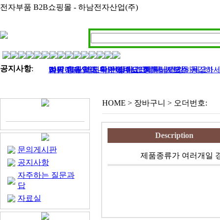
전자부품 B2B쇼핑몰 - 하남전자산업(주)
공지사항
:
하남전자산업 - 라인필터, 인덕터, 트랜스 등..
2017 정유년 모두 건강하고 행복하세요
여름 휴가철이 다가왔네요? 회원님! 모두 건강하세
벌써 11월 마지막주이네요..회원님 건강하세요!!
김민아님 입금 확인해주세요
HOME > 장바구니 > 오더번호:
Description
문의게시판
제품종류가 여러개일 경
공지사항
자주하는 질문과
답
자료실