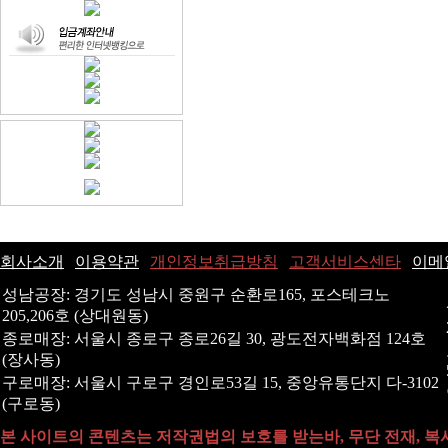
회사소개
|
이용약관
|
개인정보취급방침
|
고객서비스센타
|
이메
성남공장: 경기도 성남시 중원구 순환로165, 포스테크노
205,206호 (상대원동)
종로매장: 서울시 종로구 종로26길 30, 광도전자백화점 124호
(장사동)
구로매장: 서울시 구로구 경인로53길 15, 중앙유통단지 다-3102
(구로동)
본 사이트의 콘텐츠는 저작권법의 보호를 받는바, 무단 전재, 복사