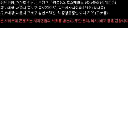
성남공장: 경기도 성남시 중원구 순환로165, 포스테크노 205,206호 (상대원동)
종로매장: 서울시 종로구 종로26길 30, 광도전자백화점 124호 (장사동)
구로매장: 서울시 구로구 경인로53길 15, 중앙유통단지 다-3102 (구로동)
본 사이트의 콘텐츠는 저작권법의 보호를 받는바, 무단 전재, 복사, 배포 등을 금합니다