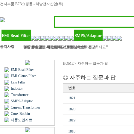
전자부품 B2B쇼핑몰 - 하남전자산업(주)
공지사항
:
하남전자산업 - 라인필터, 인덕터, 트랜스 등..
2017 정유년 모두 건강하고 행복하세요
여름 휴가철이 다가왔네요? 회원님! 모두 건강하세요!!
벌써 11월 마지막주이네요..회원님 건강하세요!!
김민아님 입금 확인해주세요
HOME > 자주하는 질문과 답
EMI Bead Filter
EMI Clamp Filter
◎ 자주하는 질문과 답
Line Filter
번호
Inductor
Transformer
1821
SMPS/Adaptor
Current Transformer
1820
Core, Bobbin
제품도면자료
1819
1818