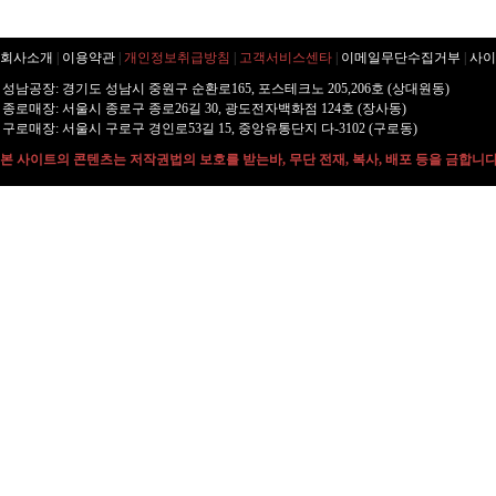
회사소개
|
이용약관
|
개인정보취급방침
|
고객서비스센타
|
이메일무단수집거부
|
사이
성남공장: 경기도 성남시 중원구 순환로165, 포스테크노 205,206호 (상대원동)
종로매장: 서울시 종로구 종로26길 30, 광도전자백화점 124호 (장사동)
구로매장: 서울시 구로구 경인로53길 15, 중앙유통단지 다-3102 (구로동)
본 사이트의 콘텐츠는 저작권법의 보호를 받는바, 무단 전재, 복사, 배포 등을 금합니다