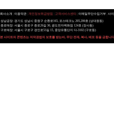
회사소개
|
이용약관
|
개인정보취급방침
|
고객서비스센타
|
이메일무단수집거부
|
사이
성남공장: 경기도 성남시 중원구 순환로165, 포스테크노 205,206호 (상대원동)
종로매장: 서울시 종로구 종로26길 30, 광도전자백화점 124호 (장사동)
구로매장: 서울시 구로구 경인로53길 15, 중앙유통단지 다-3102 (구로동)
본 사이트의 콘텐츠는 저작권법의 보호를 받는바, 무단 전재, 복사, 배포 등을 금합니다