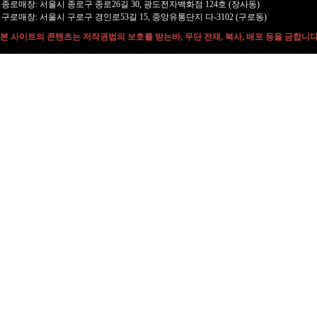
종로매장: 서울시 종로구 종로26길 30, 광도전자백화점 124호 (장사동)
구로매장: 서울시 구로구 경인로53길 15, 중앙유통단지 다-3102 (구로동)
본 사이트의 콘텐츠는 저작권법의 보호를 받는바, 무단 전재, 복사, 배포 등을 금합니다