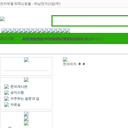
전자부품 B2B쇼핑몰 - 하남전자산업(주)
공지사항
:
하남전자산업 - 라인필터, 인덕터, 트랜스 등..
2017 정유년 모두 건강하고 행복하세요
여름 휴가철이 다가왔네요? 회원님! 모두 건강하세요!!
벌써 11월 마지막주이네요..회원님 건강하세요!!
김민아님 입금 확인해주세요
현재위치:
▶
▶
문의게시판
공지사항
자주하는 질문과 답
자료실