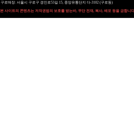
구로매장: 서울시 구로구 경인로53길 15, 중앙유통단지 다-3102 (구로동)
본 사이트의 콘텐츠는 저작권법의 보호를 받는바, 무단 전재, 복사, 배포 등을 금합니다