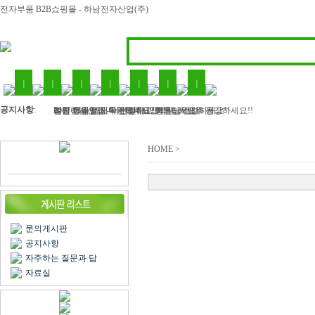
전자부품 B2B쇼핑몰 - 하남전자산업(주)
공지사항
:
하남전자산업 - 라인필터, 인덕터, 트랜스 등..
2017 정유년 모두 건강하고 행복하세요
여름 휴가철이 다가왔네요? 회원님! 모두 건강하세요!!
벌써 11월 마지막주이네요..회원님 건강하세요!!
김민아님 입금 확인해주세요
HOME >
문의게시판
공지사항
자주하는 질문과 답
자료실