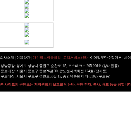
회사소개
|
이용약관
|
개인정보취급방침
|
고객서비스센타
|
이메일무단수집거부
|
사이
성남공장: 경기도 성남시 중원구 순환로165, 포스테크노 205,206호 (상대원동)
종로매장: 서울시 종로구 종로26길 30, 광도전자백화점 124호 (장사동)
구로매장: 서울시 구로구 경인로53길 15, 중앙유통단지 다-3102 (구로동)
본 사이트의 콘텐츠는 저작권법의 보호를 받는바, 무단 전재, 복사, 배포 등을 금합니다