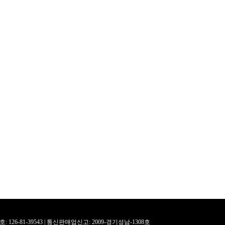
126-81-39543 |
통신판매업신고: 2009-경기성남-1308호