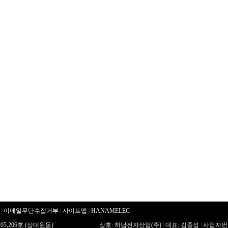
|
이메일무단수집거부
|
사이트맵
|
HANAMELEC
5,206호 (상대원동)
상호: 하남전자산업(주)
|
대표: 김종성
|
사업자번호: 