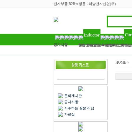
전자부품 B2B쇼핑몰 - 하남전자산업(주)
공지사항
:
하남전자산업 - 라인필터, 인덕터, 
2017 정유년 모두 건강하고 행복
여름 휴가철이 다가왔네요? 회원님!
벌써 11월 마지막주이네요..회원님
김민아님 입금 확인해주세요
HOME >
문의게시판
공지사항
자주하는 질문과 답
자료실