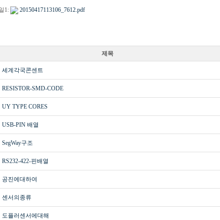
일1:
20150417113106_7612.pdf
제목
세계각국콘센트
RESISTOR-SMD-CODE
UY TYPE CORES
USB-PIN 배열
SegWay구조
RS232-422-핀배열
공진에대하여
센서의종류
도플러센서에대해