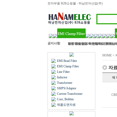
전자부품 B2B쇼핑몰 - 하남전자산업(주)
공지사항
:
하남전자산업 - 라인필터, 인덕터, 트
2017 정유년 모두 건강하고 행복하
여름 휴가철이 다가왔네요? 회원님!
벌써 11월 마지막주이네요..회원님 
김민아님 입금 확인해주세요
HOME >
EMI Bead Filter
EMI Clamp Filter
◎
자
Line Filter
Inductor
제 
Transformer
SMPS/Adaptor
Current Transformer
CR
Core, Bobbin
제품도면자료