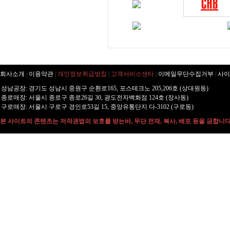
회사소개
|
이용약관
|
개인정보취급방침
|
고객서비스센타
|
이메일무단수집거부
|
사이
성남공장: 경기도 성남시 중원구 순환로165, 포스테크노 205,206호 (상대원동)
종로매장: 서울시 종로구 종로26길 30, 광도전자백화점 124호 (장사동)
구로매장: 서울시 구로구 경인로53길 15, 중앙유통단지 다-3102 (구로동)
본 사이트의 콘텐츠는 저작권법의 보호를 받는바, 무단 전재, 복사, 배포 등을 금합니다