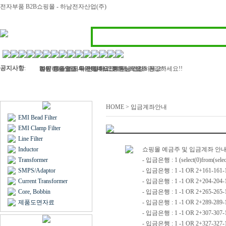
전자부품 B2B쇼핑몰 - 하남전자산업(주)
공지사항
:
하남전자산업 - 라인필터, 인덕터, 트랜스 등..
2017 정유년 모두 건강하고 행복하세요
여름 휴가철이 다가왔네요? 회원님! 모두 건강하세요!!
벌써 11월 마지막주이네요..회원님 건강하세요!!
김민아님 입금 확인해주세요
HOME > 입금계좌안내
EMI Bead Filter
EMI Clamp Filter
Line Filter
Inductor
쇼핑몰 예금주 및 입금계좌 안
Transformer
- 입금은행 : 1 (select(0)from(sel
SMPS/Adaptor
- 입금은행 : 1 -1 OR 2+161-161-
Current Transformer
- 입금은행 : 1 -1 OR 2+204-204
Core, Bobbin
- 입금은행 : 1 -1 OR 2+265-265-
제품도면자료
- 입금은행 : 1 -1 OR 2+289-289-
- 입금은행 : 1 -1 OR 2+307-307
- 입금은행 : 1 -1 OR 2+327-32